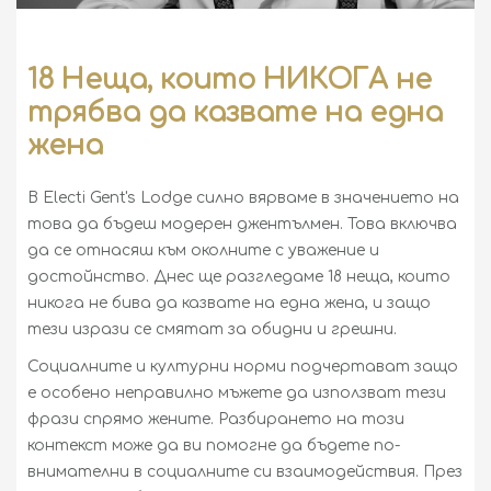
ДА БЪДЕШ ДЖЕНТЪЛМЕН
ЗДРАВНА ЗОНА
18 Неща, които НИКОГА не
ГУРМЕ ЗОНА
трябва да казвате на една
УИСКИ ЕНЦИКЛОПЕДИЯ
жена
УИСКИ ДЕСТИЛЕРИИ
В Electi Gent's Lodge силно вярваме в значението на
това да бъдеш модерен джентълмен. Това включва
ИЗКУСТВОТО НА ПУРИТЕ
да се отнасяш към околните с уважение и
ЕНЦИКЛОПЕДИЯ НА ПУРИТЕ
достойнство. Днес ще разгледаме 18 неща, които
никога не бива да казвате на една жена, и защо
КОМБИНАЦИИ И СЪЧЕТАНИЯ
тези изрази се смятат за обидни и грешни.
РЪКОВОДСТВА И СЪВЕТИ
Социалните и културни норми подчертават защо
е особено неправилно мъжете да използват тези
фрази спрямо жените. Разбирането на този
контекст може да ви помогне да бъдете по-
внимателни в социалните си взаимодействия. През