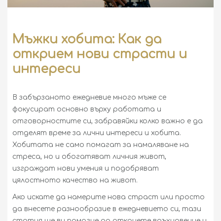
ДА БЪДЕШ ДЖЕНТЪЛМЕН
ЗДРАВНА ЗОНА
Мъжки хобита: Как да
ГУРМЕ ЗОНА
открием нови страсти и
УИСКИ ЕНЦИКЛОПЕДИЯ
интереси
УИСКИ ДЕСТИЛЕРИИ
В забързаното ежедневие много мъже се
ИЗКУСТВОТО НА ПУРИТЕ
фокусират основно върху работата и
отговорностите си, забравяйки колко важно е да
ЕНЦИКЛОПЕДИЯ НА ПУРИТЕ
отделят време за лични интереси и хобита.
КОМБИНАЦИИ И СЪЧЕТАНИЯ
Хобитата не само помагат за намаляване на
стреса, но и обогатяват личния живот,
РЪКОВОДСТВА И СЪВЕТИ
изграждат нови умения и подобряват
цялостното качество на живот.
Ако искате да намерите нова страст или просто
да внесете разнообразие в ежедневието си, тази
статия ще ви помогне да откриете вдъхновение и