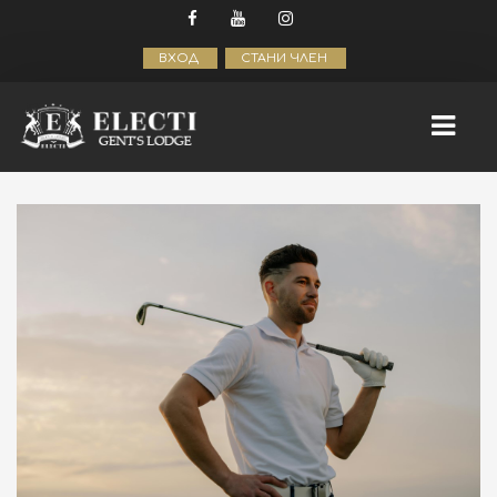
ВХОД
СТАНИ ЧЛЕН
НАЧАЛО
ELECTI GROW
КУРСОВЕ
МЪЖКИ СВЯТ
БИЗНЕС И МАРКЕТИНГ
ЛАЙФСТАЙЛ ЗА МЪЖЕ