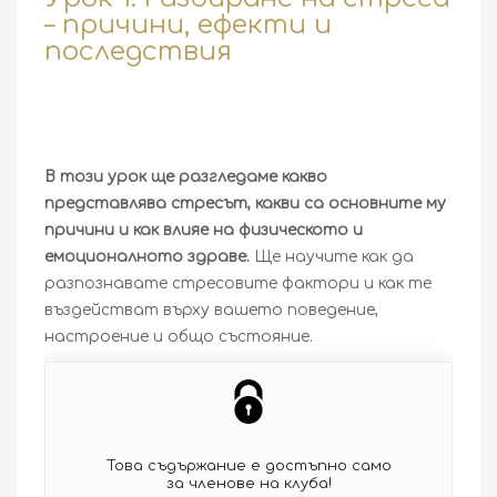
ДА БЪДЕШ ДЖЕНТЪЛМЕН
– причини, ефекти и
последствия
ЗДРАВНА ЗОНА
ГУРМЕ ЗОНА
УИСКИ ЕНЦИКЛОПЕДИЯ
В този урок ще разгледаме какво
УИСКИ ДЕСТИЛЕРИИ
представлява стресът, какви са основните му
ИЗКУСТВОТО НА ПУРИТЕ
причини и как влияе на физическото и
емоционалното здраве.
Ще научите как да
ЕНЦИКЛОПЕДИЯ НА ПУРИТЕ
разпознавате стресовите фактори и как те
въздействат върху вашето поведение,
КОМБИНАЦИИ И СЪЧЕТАНИЯ
настроение и общо състояние.
РЪКОВОДСТВА И СЪВЕТИ
Това съдържание е достъпно само
за членове на клуба!